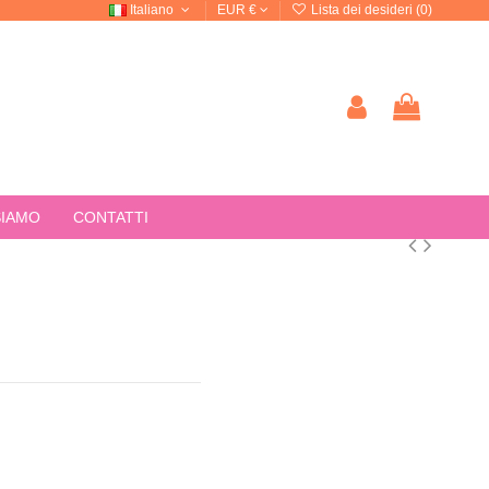
Italiano
EUR €
Lista dei desideri (
0
)
SIAMO
CONTATTI